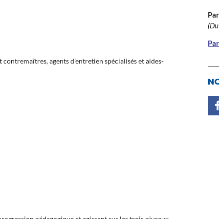
Par
(Du
Par
t contremaîtres, agents d’entretien spécialisés et aides-
NO
ogression pédagogique et agissent sur les trois niveaux