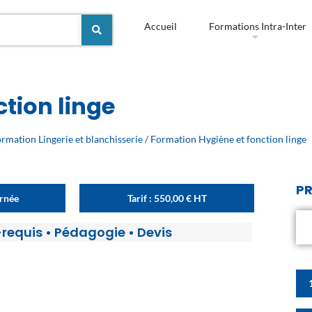
Accueil
Formations Intra-Inter
tion linge
rmation Lingerie et blanchisserie
/ Formation Hygiène et fonction linge
PR
urnée
Tarif :
550,00
€
HT
-requis
•
Pédagogie
•
Devis