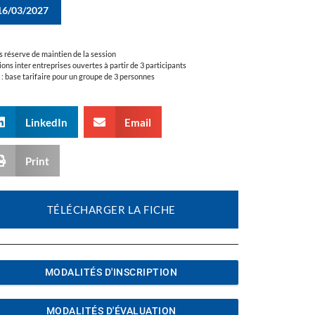
16/03/2027
s réserve de maintien de la session
ions inter entreprises ouvertes à partir de 3 participants
a : base tarifaire pour un groupe de 3 personnes
LinkedIn
Email
Print
TÉLÉCHARGER LA FICHE
MODALITÉS D'INSCRIPTION
MODALITÉS D'ÉVALUATION