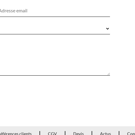
éférences clients
CGV
Devis
Actus
Con