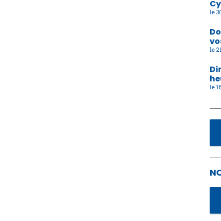
Cy
30
Do
vo
21
Di
he
16
N