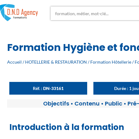
Formation Hygiène et fonc
Accueil
/
HOTELLERIE & RESTAURATION
/
Formation Hôtellerie
/
Fo
Réf. :
DN-33161
Durée : 1 jo
Objectifs
•
Contenu
•
Public
•
Pré
Introduction à la formation