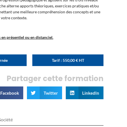
oche alterne apports théoriques, exercices pratiques et/ou
rmettant une meilleure compréhension des concepts et une
 votre contexte.
en présentiel ou en distanciel.
urnée
Tarif :
550,00
€
HT
Partager cette formation
Facebook
Twitter
LinkedIn