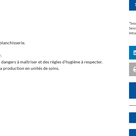
*Sou
Sess
Intr
 blanchisserie.
r.
 dangers à maîtriser et des règles d’hygiène à respecter.
 la production en unités de soins.